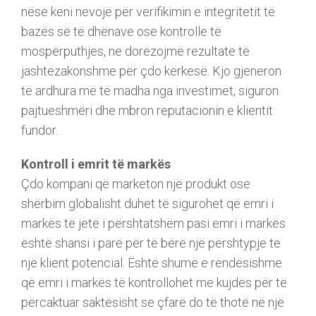
nëse keni nevojë për verifikimin e integritetit të
bazës së të dhënave ose kontrolle të
mospërputhjes, ne dorëzojmë rezultate të
jashtëzakonshme për çdo kërkesë. Kjo gjeneron
të ardhura më të madha nga investimet, siguron
pajtueshmëri dhe mbron reputacionin e klientit
fundor.
Kontroll i emrit të markës
Çdo kompani që marketon një produkt ose
shërbim globalisht duhet të sigurohet që emri i
markës të jetë i përshtatshëm pasi emri i markës
është shansi i parë për të bërë një përshtypje te
një klient potencial. Është shumë e rëndësishme
që emri i markës të kontrollohet me kujdes për të
përcaktuar saktësisht se çfarë do të thotë në një