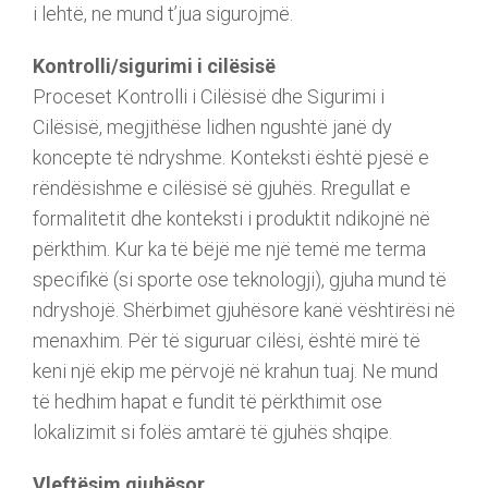
i lehtë, ne mund t’jua sigurojmë.
Kontrolli/sigurimi i cilësisë
Proceset Kontrolli i Cilësisë dhe Sigurimi i
Cilësisë, megjithëse lidhen ngushtë janë dy
koncepte të ndryshme. Konteksti është pjesë e
rëndësishme e cilësisë së gjuhës. Rregullat e
formalitetit dhe konteksti i produktit ndikojnë në
përkthim. Kur ka të bëjë me një temë me terma
specifikë (si sporte ose teknologji), gjuha mund të
ndryshojë. Shërbimet gjuhësore kanë vështirësi në
menaxhim. Për të siguruar cilësi, është mirë të
keni një ekip me përvojë në krahun tuaj. Ne mund
të hedhim hapat e fundit të përkthimit ose
lokalizimit si folës amtarë të gjuhës shqipe.
Vleftësim gjuhësor