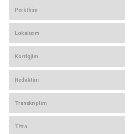
Përkthim
Lokalizim
Korrigjim
Redaktim
Transkriptim
Titra