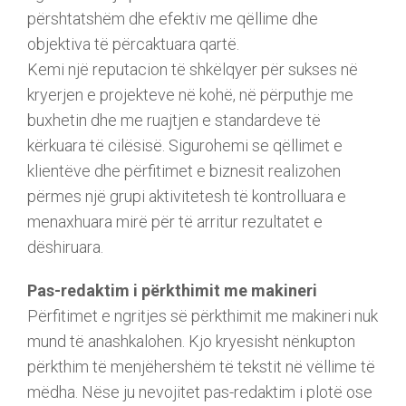
përshtatshëm dhe efektiv me qëllime dhe
objektiva të përcaktuara qartë.
Kemi një reputacion të shkëlqyer për sukses në
kryerjen e projekteve në kohë, në përputhje me
buxhetin dhe me ruajtjen e standardeve të
kërkuara të cilësisë. Sigurohemi se qëllimet e
klientëve dhe përfitimet e biznesit realizohen
përmes një grupi aktivitetesh të kontrolluara e
menaxhuara mirë për të arritur rezultatet e
dëshiruara.
Pas-redaktim i përkthimit me makineri
Përfitimet e ngritjes së përkthimit me makineri nuk
mund të anashkalohen. Kjo kryesisht nënkupton
përkthim të menjëhershëm të tekstit në vëllime të
mëdha. Nëse ju nevojitet pas-redaktim i plotë ose