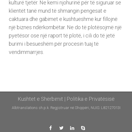
kulturë tjetër. Ne kemi njohurinë për të siguruar se
klientët tanë mund të shmangin pengesat e
caktuara dhe gabimet e kushtueshme kur fillojnë
një biznes ndërkombëtar. Ne do të plotësojmë një
pyetësor ose një raport të plotë, i cili do të jetë
burimi i besueshëm për procesin tuaj të
vendimmarrjes.
Kushtet e Shërbimit
|
Politika e Privatësisë
Albtranslations sh.p.k. Regjistruar në Shqipëri, NUIS: L82127013I