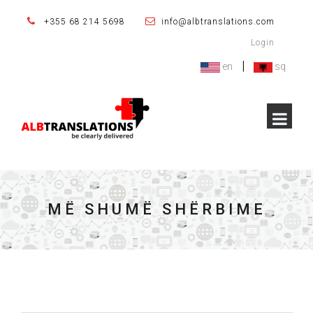
+355 68 214 5698
info@albtranslations.com
Login
|
en
sq
MË SHUMË SHËRBIME