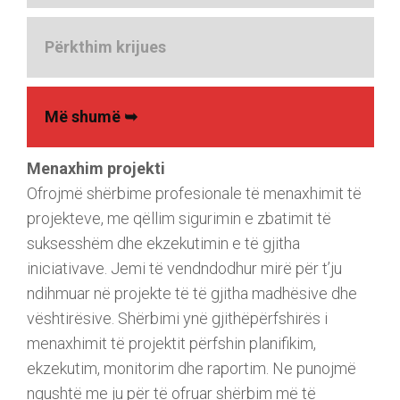
Përkthim krijues
Më shumë ➥
Menaxhim projekti
Ofrojmë shërbime profesionale të menaxhimit të
projekteve, me qëllim sigurimin e zbatimit të
suksesshëm dhe ekzekutimin e të gjitha
iniciativave. Jemi të vendndodhur mirë për t’ju
ndihmuar në projekte të të gjitha madhësive dhe
vështirësive. Shërbimi ynë gjithëpërfshirës i
menaxhimit të projektit përfshin planifikim,
ekzekutim, monitorim dhe raportim. Ne punojmë
ngushtë me ju për të ofruar shërbim më të