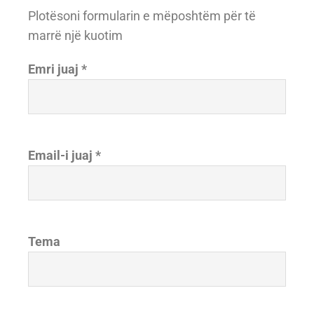
Plotësoni formularin e mëposhtëm për të
marrë një kuotim
Emri juaj *
Email-i juaj *
Tema