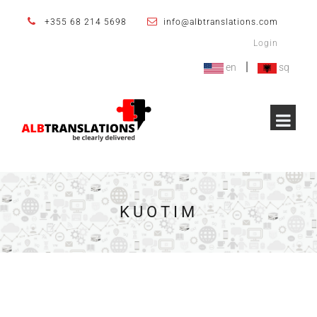
+355 68 214 5698
info@albtranslations.com
Login
|
en
sq
KUOTIM