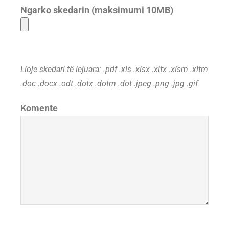
Ngarko skedarin (maksimumi 10MB)
Lloje skedari të lejuara: .pdf .xls .xlsx .xltx .xlsm .xltm
.doc .docx .odt .dotx .dotm .dot .jpeg .png .jpg .gif
Komente