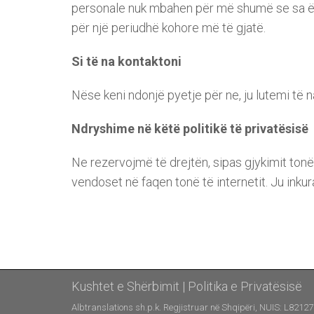
personale nuk mbahen për më shumë se sa ësh
për një periudhë kohore më të gjatë.
Si të na kontaktoni
Nëse keni ndonjë pyetje për ne, ju lutemi të 
Ndryshime në këtë politikë të privatësisë
Ne rezervojmë të drejtën, sipas gjykimit tonë,
vendoset në faqen tonë të internetit. Ju inkur
Kushtet e Shërbimit
|
Politika e Privatësisë
Albtranslations sh.p.k. Regjistruar në Shqipëri, NUIS: L8212