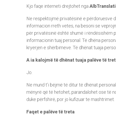
Kjo faqe interneti drejtohet nga
AlbTranslati
Ne respektojmë privatësinë e përdoruesve dhe
informacion rreth vetes, na besoni se vepro
për privatësinë është shumë i rëndësishëm p
informacionin tuaj personal. Të dhëna person
kryerjen e shërbimeve. Të dhënat tuaja person
A ia kalojmë të dhënat tuaja palëve të tre
Jo.
Ne mund t’i bëjmë të ditur të dhënat persona
mënyrë që të hetohet, parandalohet ose të nd
duke përfshirë, por jo kufizuar te mashtrimet.
Faqet e palëve të treta