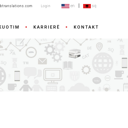
|
en
sq
btranslations.com
Login
KUOTIM
KARRIERË
KONTAKT