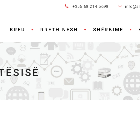
+355 68 214 5698
info@al
KREU
RRETH NESH
SHËRBIME
TËSISË