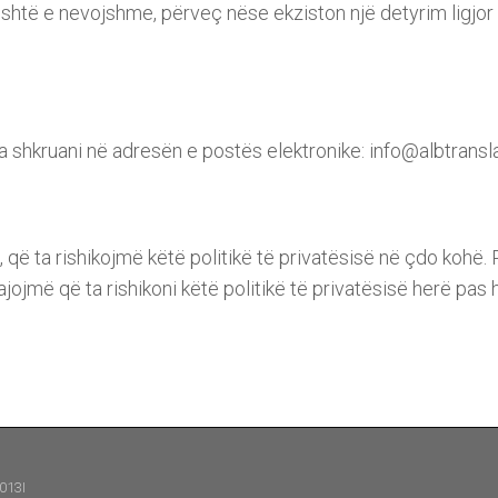
të e nevojshme, përveç nëse ekziston një detyrim ligjor 
na shkruani në adresën e postës elektronike: info@albtransl
 që ta rishikojmë këtë politikë të privatësisë në çdo kohë. 
ajojmë që ta rishikoni këtë politikë të privatësisë herë pas 
7013I