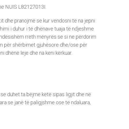
, me NUIS L82127013I.
t dhe pranojmë se kur vendosni të na jepni
imi i duhur i të dhënave tuaja të ndjeshme
rëndësishëm rreth mënyrës se si ne përdorim
otim për shërbimet gjuhësore dhe/ose për
ni dhënë leje dhe na keni kërkuar.
e duhet ta bëjmë këtë sipas ligjit dhe në
ra se janë të paligjshme ose të ndaluara,