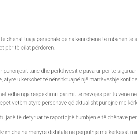
të dhënat tuaja personale që na keni dhënë të mbahen të si
t për të cilat përdoren.
r punonjësit tanë dhe përkthyesit e pavarur për të siguruar
re, atyre u kërkohet të nënshkruajnë një marrëveshje konfiden
et edhe nga respektimi i parimit të nevojës për tu vënë në 
u jepet vetëm atyre personave që aktualisht punojnë me kërk
htu janë të detyruar të raportojnë humbjen e të dhënave pe
rim dhe në mënyrë dixhitale në përputhje me kërkesat minim