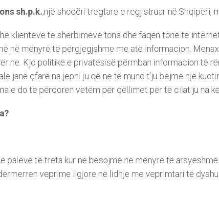
ons sh.p.k.
,një shoqëri tregtare e regjistruar në Shqipëri
 klientëve të shërbimeve tona dhe faqen tonë të interneti
jmë në mënyrë të përgjegjshme me atë informacion. Menaxh
ër ne. Kjo politikë e privatësisë përmban informacion të 
ale janë çfarë na jepni ju që ne të mund t’ju bëjmë një ku
ale do të përdoren vetëm për qëllimet për të cilat ju na ke
ta?
le palëve të treta kur ne besojmë në mënyrë të arsyeshme s
ërmerren veprime ligjore në lidhje me veprimtari të dyshua