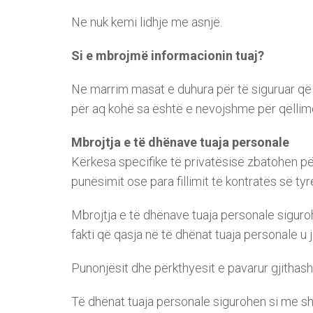
Ne nuk kemi lidhje me asnjë.
Si e mbrojmë informacionin tuaj?
Ne marrim masat e duhura për të siguruar që 
për aq kohë sa është e nevojshme për qëllime
Mbrojtja e të dhënave tuaja personale
Kërkesa specifike të privatësisë zbatohen pë
punësimit ose para fillimit të kontratës së ty
Mbrojtja e të dhënave tuaja personale siguroh
fakti që qasja në të dhënat tuaja personale 
Punonjësit dhe përkthyesit e pavarur gjithas
Të dhënat tuaja personale sigurohen si me shk